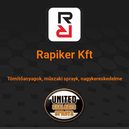
Skip
to
content
Rapiker Kft
Tömítőanyagok, műszaki sprayk, nagykereskedelme