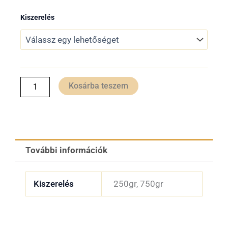
2
66A
Kiszerelés
Faragasztó
831 Ft
250gr/750gr
Soudal
-
mennyiség
6
Kosárba teszem
378 Ft
További információk
Kiszerelés
250gr, 750gr