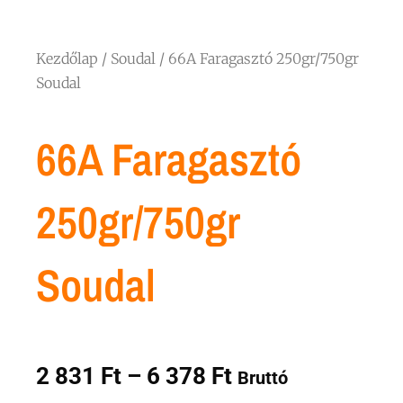
Kezdőlap
/
Soudal
/ 66A Faragasztó 250gr/750gr
Soudal
66A Faragasztó
250gr/750gr
Soudal
Ártartomány:
2 831
Ft
–
6 378
Ft
Bruttó