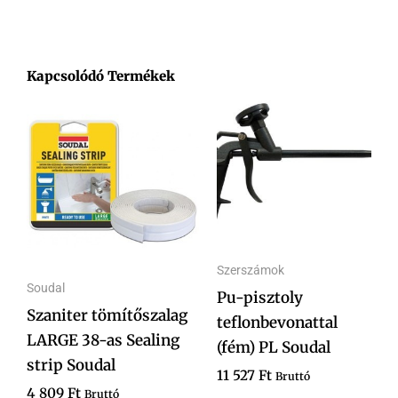
Kapcsolódó Termékek
Szerszámok
Soudal
Pu-pisztoly
Szaniter tömítőszalag
teflonbevonattal
LARGE 38-as Sealing
(fém) PL Soudal
strip Soudal
11 527
Ft
Bruttó
4 809
Ft
Bruttó