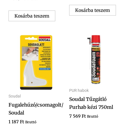
Kosárba teszem
Kosárba teszem
PUR habok
Soudal
Soudal Tűzgátló
Fugalehúzó/csomagolt/
Purhab kézi 750ml
Soudal
7 569
Ft
Bruttó
1 187
Ft
Bruttó