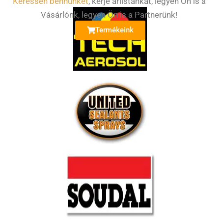
Keressen bennünket
, kérje árlistánkat, legyen Ön is a
Vásárlónk, legyen Ön is a Partnerünk!
Termékeink