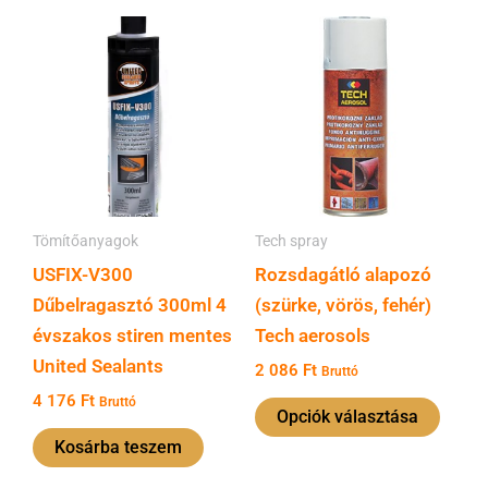
Enne
a
termé
több
variác
van.
A
Tömítőanyagok
Tech spray
válto
USFIX-V300
Rozsdagátló alapozó
a
Dűbelragasztó 300ml 4
(szürke, vörös, fehér)
termé
évszakos stiren mentes
Tech aerosols
válas
United Sealants
ki
2 086
Ft
Bruttó
4 176
Ft
Bruttó
Opciók választása
Kosárba teszem