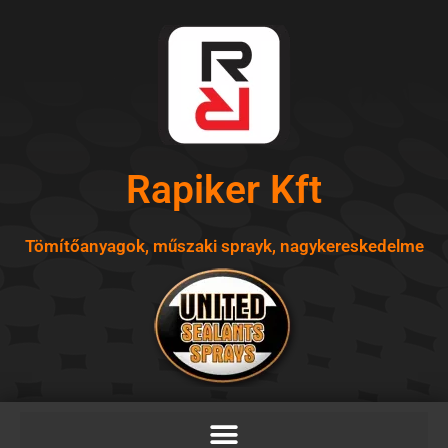
Skip
to
content
Rapiker Kft
Tömítőanyagok, műszaki sprayk, nagykereskedelme