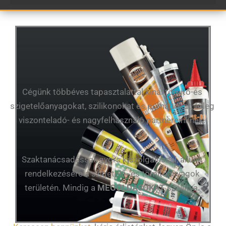
Cégünk többéves tapasztalattal kínál tömítő-és
szigetelőanyagokat, szilikonokat és purhabokat, főleg
viszonteladó- és nagyfelhasználó partnereinknek.
Szaktanácsadással, gyors kiszolgálással, állunk
rendelkezésére a szigetelő- és tömítőanyagok
területén. Mindig a
MEGOLDÁSOKAT
szállítva.