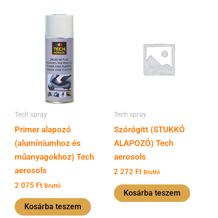
Tech spray
Tech spray
Primer alapozó
Szórógitt (STUKKÓ
(alumíniumhoz és
ALAPOZÓ) Tech
műanyagokhoz) Tech
aerosols
aerosols
2 272
Ft
Bruttó
2 075
Ft
Bruttó
Kosárba teszem
Kosárba teszem