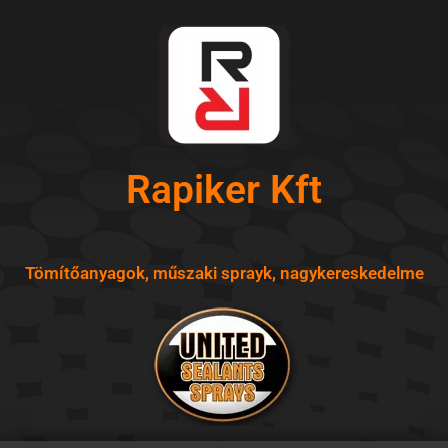
Skip
to
content
Rapiker Kft
Tömítőanyagok, műszaki sprayk, nagykereskedelme