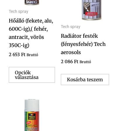
van.
A
Tech spray
változatok
Hőálló (fekete, alu,
Tech spray
a
600C-ig),( fehér,
Radiátor festék
termékoldalon
antracit, vörös
(fényesfehér) Tech
választhatók
350C-ig)
aerosols
ki
2 653
Ft
Bruttó
2 086
Ft
Bruttó
Opciók
választása
Kosárba teszem
Ennek
a
terméknek
több