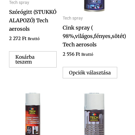
A
Tech spray
változa
Szórógitt (STUKKÓ
Tech spray
a
ALAPOZÓ) Tech
Cink spray (
terméko
aerosols
98%,világos,fényes,sötét)
választ
2 272
Ft
Bruttó
Tech aerosols
ki
2 556
Ft
Bruttó
Kosárba
teszem
Opciók választása
Ennek
a
terméknek
több
variációja