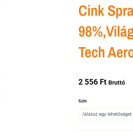
Cink Spra
98%,világ
Tech Aer
2 556
Ft
Bruttó
Cink
Szín
spray
(
98%,világos,fényes,sötét)
Tech
aerosols