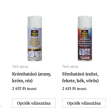
Ennek
E
a
a
terméknek
t
több
t
variációja
v
van.
v
A
változatok
v
Tech spray
Tech spray
a
a
Krómhatású (arany,
Fémhatású (ezüst,
termékoldalon
t
króm, réz)
fekete, kék, vörös)
választhatók
v
2 457
Ft
2 415
Ft
Bruttó
Bruttó
ki
k
Opciók választása
Opciók választása