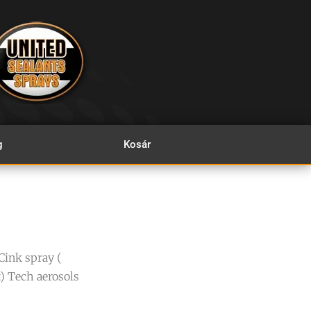
g
Kosár
Cink spray (
) Tech aerosols