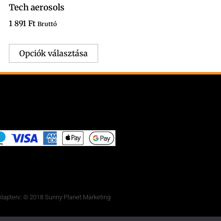
Tech aerosols
1 891
Ft
Bruttó
Opciók választása
lapterv: © 2018 Sunny Planet Marketing