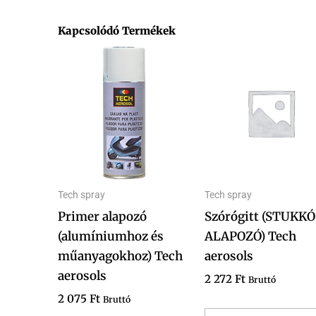
Kapcsolódó Termékek
Tech spray
Tech spray
Primer alapozó
Szórógitt (STUKKÓ
(alumíniumhoz és
ALAPOZÓ) Tech
műanyagokhoz) Tech
aerosols
aerosols
2 272
Ft
Bruttó
2 075
Ft
Bruttó