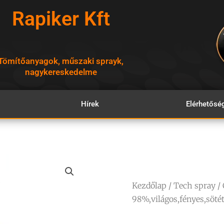
Rapiker Kft
Tömítőanyagok, műszaki sprayk,
nagykereskedelme
Hírek
Elérhetősé
Kezdőlap
/
Tech spray
/ 
98%,világos,fényes,sötét