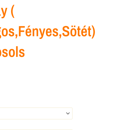
y (
os,fényes,sötét)
osols