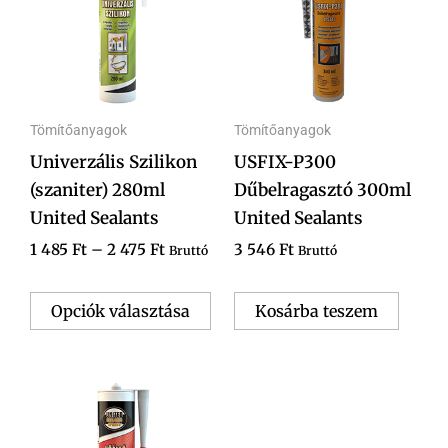
2
több
475 Ft
variációja
van.
A
Tömítőanyagok
Tömítőanyagok
változatok
Univerzális Szilikon
USFIX-P300
a
(szaniter) 280ml
Dűbelragasztó 300ml
termékoldalon
United Sealants
United Sealants
választhatók
ki
1 485
Ft
–
2 475
Ft
3 546
Ft
Bruttó
Bruttó
Opciók választása
Kosárba teszem
Ennek
a
terméknek