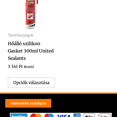
több
variációja
van.
A
Tömítőanyagok
változatok
Hőálló szilikon
a
Gasket 300ml United
termékoldalon
Sealants
választhatók
ki
3 341
Ft
Bruttó
Opciók választása
Adatvédelmi szabályzat