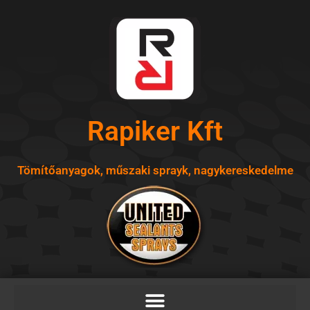
Skip
to
content
Rapiker Kft
Tömítőanyagok, műszaki sprayk, nagykereskedelme