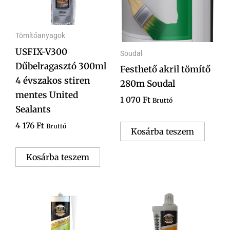
Tömítőanyagok
USFIX-V300
Soudal
Dűbelragasztó 300ml
Festhető akril tömítő
4 évszakos stiren
280m Soudal
mentes United
1 070
Ft
Bruttó
Sealants
4 176
Ft
Bruttó
Kosárba teszem
Kosárba teszem
Ártartomány:
Ennek
1
a
485 Ft
-
terméknek