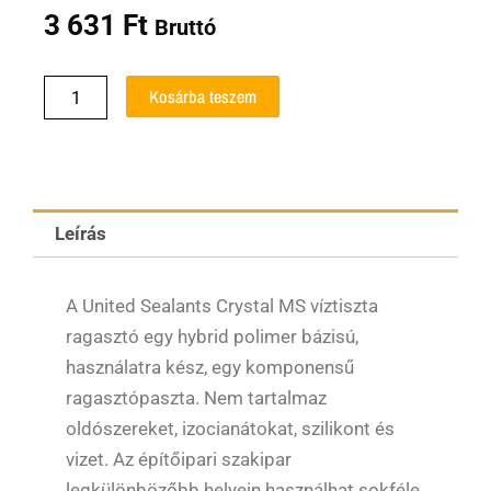
3 631
Ft
Bruttó
Crystal
Kosárba teszem
MS
Víztiszta
Ragasztó
280ml
United
Sealants
Leírás
mennyiség
A United Sealants Crystal MS víztiszta
ragasztó egy hybrid polimer bázisú,
használatra kész, egy komponensű
ragasztópaszta. Nem tartalmaz
oldószereket, izocianátokat, szilikont és
vizet. Az építőipari szakipar
legkülönbözőbb helyein használhat sokféle