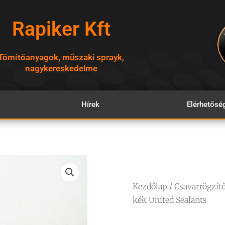
Rapiker Kft
Tömítőanyagok, műszaki sprayk,
nagykereskedelme
Hírek
Elérhetősé
Kezdőlap
/
Csavarrögzít
kék United Sealants