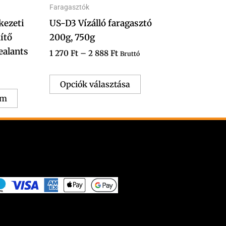
Faragasztók
a
kezeti
US-D3 Vízálló faragasztó
termékoldalon
ítő
200g, 750g
választhatók
ealants
ki
1 270
Ft
–
2 888
Ft
Bruttó
Opciók választása
em