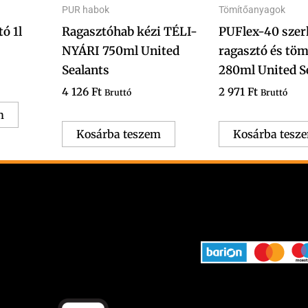
PUR habok
Tömítőanyagok
ó 1l
Ragasztóhab kézi TÉLI-
PUFlex-40 szer
NYÁRI 750ml United
ragasztó és töm
Sealants
280ml United S
4 126
Ft
2 971
Ft
Bruttó
Bruttó
m
Kosárba teszem
Kosárba tesz