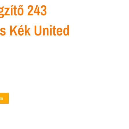
zítő 243
s Kék United
em