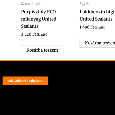
Szerszámok
Egyéb
Purpisztoly ECO
Lakkbenzin hígít
műanyag United
United Sealants
Sealants
1 496
Ft
Bruttó
3 520
Ft
Bruttó
Kosárba tesze
Kosárba teszem
Adatvédelmi szabályzat