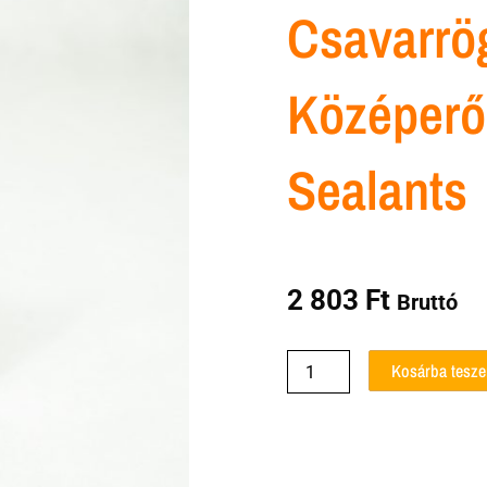
Csavarrög
Középerő
Sealants
2 803
Ft
Bruttó
Csavarrögzítő
Kosárba tesz
243
középerős
kék
United
Sealants