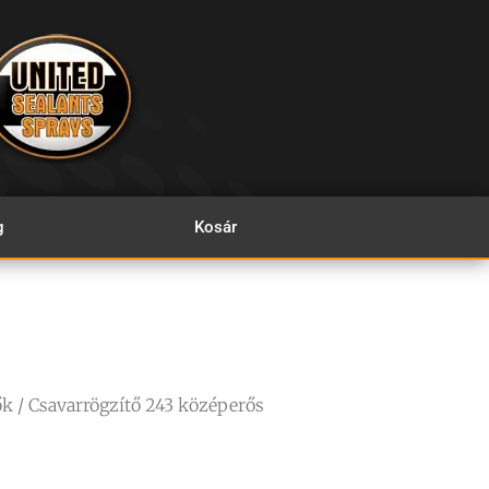
g
Kosár
ők
/ Csavarrögzítő 243 középerős