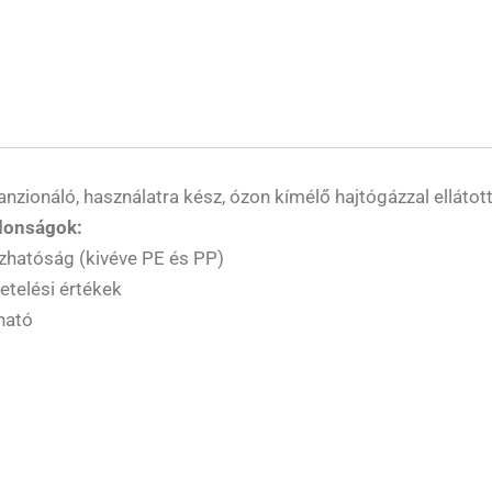
onáló, használatra kész, ózon kímélő hajtógázzal ellátott
donságok:
azhatóság (kivéve PE és PP)
etelési értékek
ható