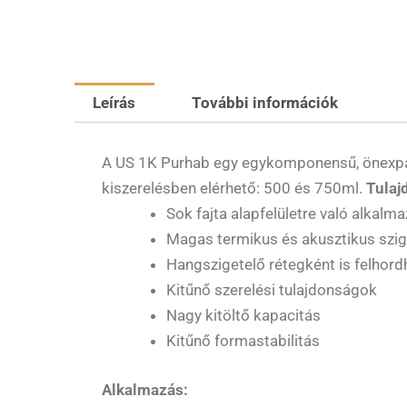
Leírás
További információk
A US 1K Purhab egy egykomponensű, önexpanzi
kiszerelésben elérhető: 500 és 750ml.
Tulaj
Sok fajta alapfelületre való alkalm
Magas termikus és akusztikus szig
Hangszigetelő rétegként is felhord
Kitűnő szerelési tulajdonságok
Nagy kitöltő kapacitás
Kitűnő formastabilitás
Alkalmazás: