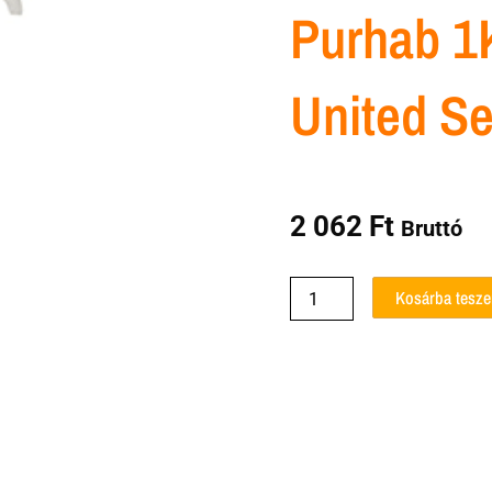
Purhab 1
United Se
2 062
Ft
Bruttó
Purhab
Kosárba tesz
1K
500ml
United
Sealants
mennyiség