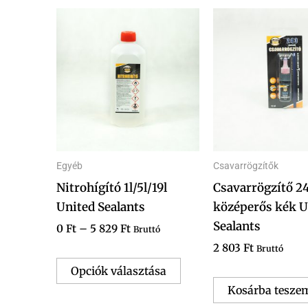
Ártartomány:
Ennek
0 Ft
a
-
5
terméknek
829 Ft
több
variációja
van.
A
változatok
Egyéb
Csavarrögzítők
a
Nitrohígító 1l/5l/19l
Csavarrögzítő 2
termékoldalon
United Sealants
középerős kék U
választhatók
Sealants
ki
0
Ft
–
5 829
Ft
Bruttó
2 803
Ft
Bruttó
Opciók választása
Kosárba tesze