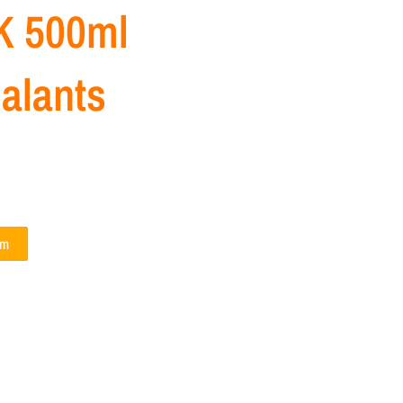
K 500ml
alants
em