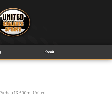
g
Kosár
Purhab 1K 500ml United