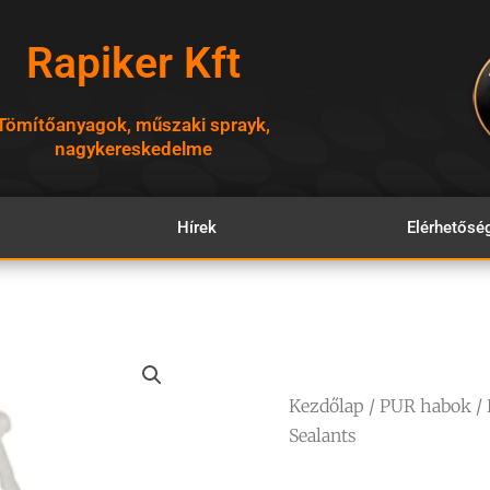
Rapiker Kft
Tömítőanyagok, műszaki sprayk,
nagykereskedelme
Hírek
Elérhetősé
Kezdőlap
/
PUR habok
/ 
Sealants