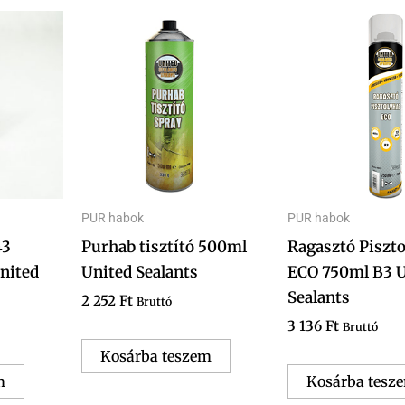
PUR habok
PUR habok
43
Purhab tisztító 500ml
Ragasztó Piszt
nited
United Sealants
ECO 750ml B3 U
Sealants
2 252
Ft
Bruttó
3 136
Ft
Bruttó
Kosárba teszem
m
Kosárba tesz