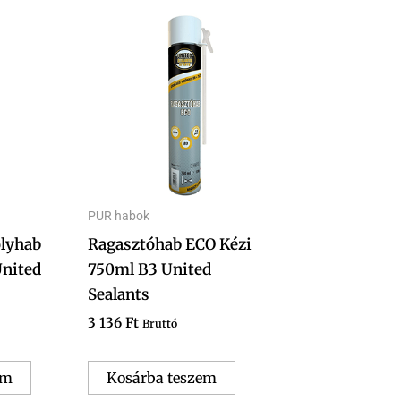
PUR habok
olyhab
Ragasztóhab ECO Kézi
nited
750ml B3 United
Sealants
3 136
Ft
Bruttó
em
Kosárba teszem