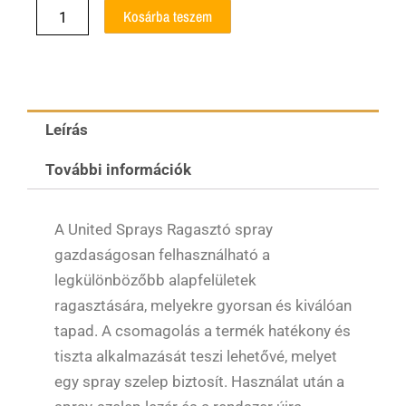
Ragasztó
Kosárba teszem
spray
400ml
United
Sprays
mennyiség
Leírás
További információk
A United Sprays Ragasztó spray
gazdaságosan felhasználható a
legkülönbözőbb alapfelületek
ragasztására, melyekre gyorsan és kiválóan
tapad. A csomagolás a termék hatékony és
tiszta alkalmazását teszi lehetővé, melyet
egy spray szelep biztosít. Használat után a