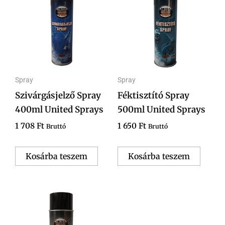
Spray
Spray
Szivárgásjelző Spray
Féktisztító Spray
400ml United Sprays
500ml United Sprays
1 708
Ft
1 650
Ft
Bruttó
Bruttó
Kosárba teszem
Kosárba teszem