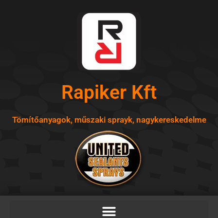
Skip
to
content
Rapiker Kft
Tömítőanyagok, műszaki sprayk, nagykereskedelme