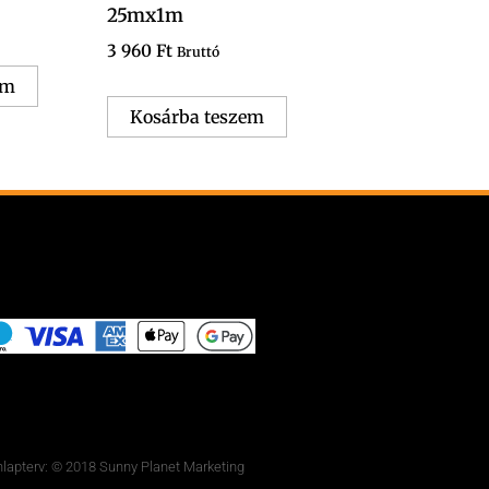
25mx1m
3 960
Ft
Bruttó
em
Kosárba teszem
lapterv: © 2018 Sunny Planet Marketing