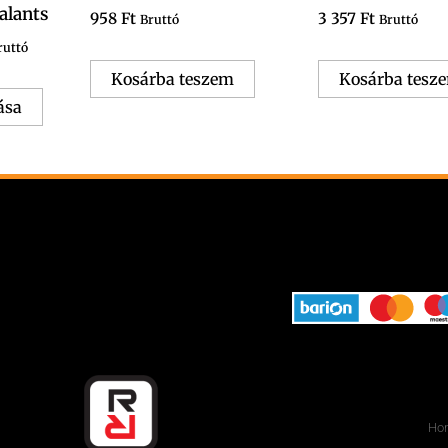
alants
választhatók
958
Ft
3 357
Ft
Bruttó
Bruttó
ki
ruttó
Kosárba teszem
Kosárba tesz
ása
Hon