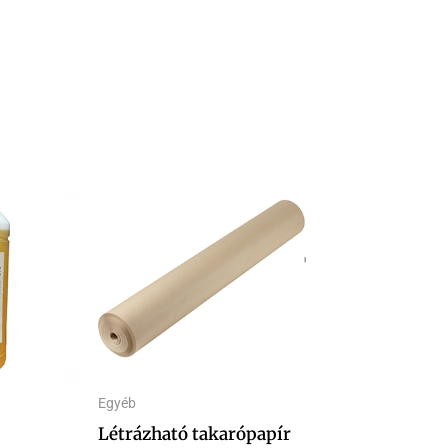
Egyéb
Létrázható takarópapír