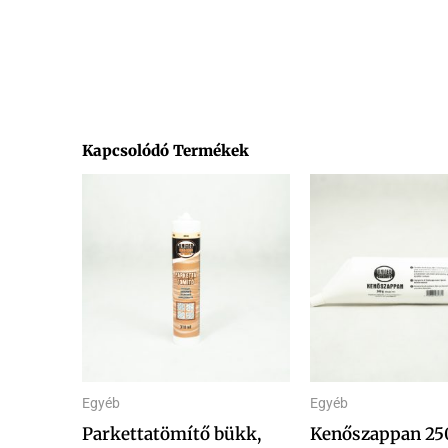
Kapcsolódó Termékek
Á
Ennek
72
a
-
1
terméknek
12
több
variációja
van.
A
változatok
Egyéb
Egyéb
a
Parkettatömítő bükk,
Kenőszappan 25
termékoldalon