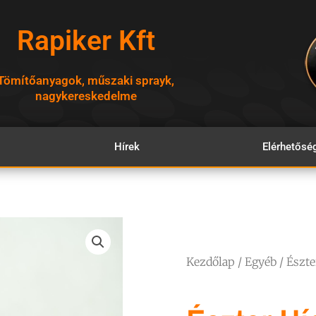
Rapiker Kft
Tömítőanyagok, műszaki sprayk,
nagykereskedelme
Hírek
Elérhetősé
Kezdőlap
/
Egyéb
/ Észte