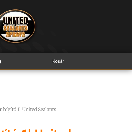
g
Kosár
r hígító 1l United Sealants