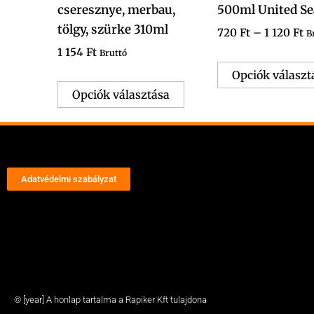
cseresznye, merbau,
500ml United Se
választhatók
tölgy, szürke 310ml
ki
720
Ft
–
1 120
Ft
B
1 154
Ft
Bruttó
Opciók választ
Opciók választása
Adatvédelmi szabályzat
© [year] A honlap tartalma a Rapiker Kft tulajdona