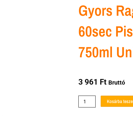
Gyors Ra
60sec Pis
750ml Uni
3 961
Ft
Bruttó
Gyors
Kosárba tesz
ragasztóhab
60sec
pisztolyos
750ml
United