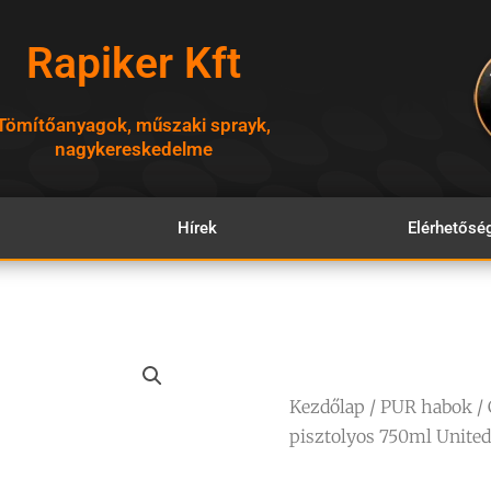
Rapiker Kft
Tömítőanyagok, műszaki sprayk,
nagykereskedelme
Hírek
Elérhetősé
Kezdőlap
/
PUR habok
/ 
pisztolyos 750ml United