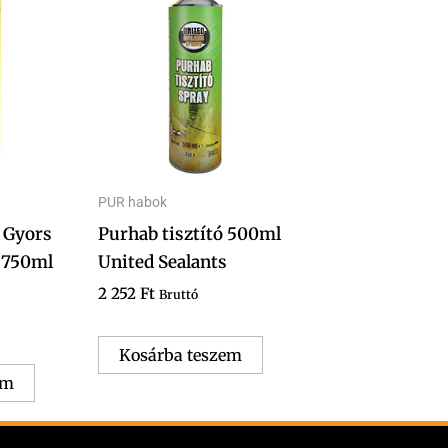
PUR habok
 Gyors
Purhab tisztító 500ml
 750ml
United Sealants
2 252
Ft
Bruttó
Kosárba teszem
em