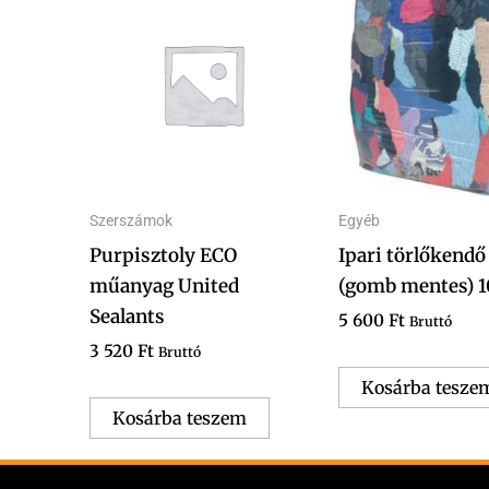
Szerszámok
Egyéb
Purpisztoly ECO
Ipari törlőkendő
műanyag United
(gomb mentes) 
Sealants
5 600
Ft
Bruttó
3 520
Ft
Bruttó
Kosárba tesze
Kosárba teszem