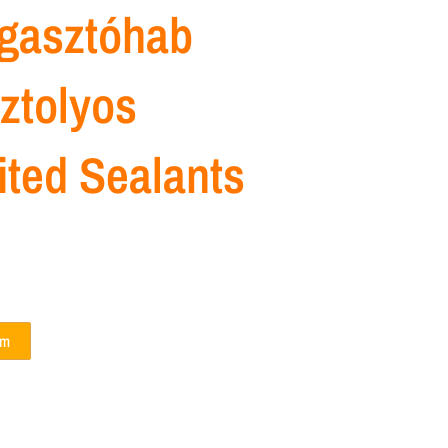
gasztóhab
ztolyos
ted Sealants
em