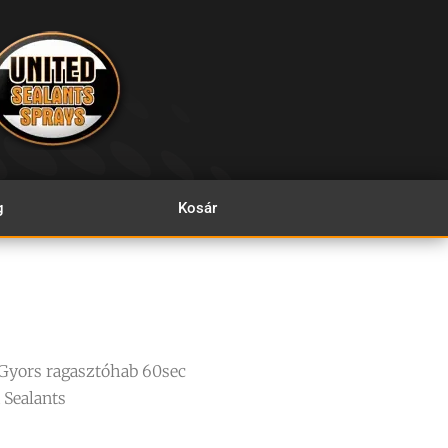
g
Kosár
Gyors ragasztóhab 60sec
 Sealants