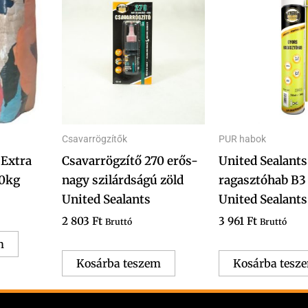
Csavarrögzítők
PUR habok
 Extra
Csavarrögzítő 270 erős-
United Sealants
10kg
nagy szilárdságú zöld
ragasztóhab B3
United Sealants
United Sealants
2 803
Ft
3 961
Ft
Bruttó
Bruttó
m
Kosárba teszem
Kosárba tesz