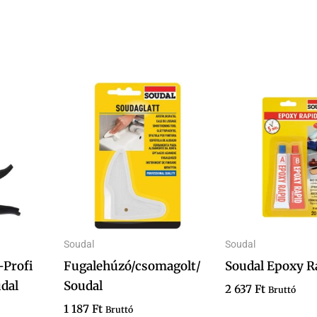
mennyiség
Soudal
Soudal
-Profi
Fugalehúzó/csomagolt/
Soudal Epoxy R
udal
Soudal
2 637
Ft
Bruttó
1 187
Ft
Bruttó