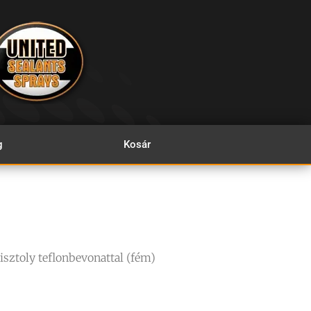
g
Kosár
isztoly teflonbevonattal (fém)