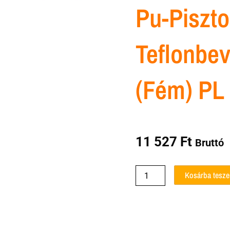
Pu-Piszto
Teflonbev
(fém) PL
11 527
Ft
Bruttó
Pu-
Kosárba tesz
pisztoly
teflonbevonattal
(fém)
PL
Soudal