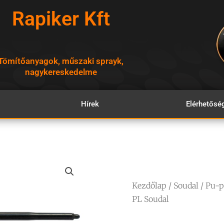
Rapiker Kft
Tömítőanyagok, műszaki sprayk,
nagykereskedelme
Hírek
Elérhetősé
Kezdőlap
/
Soudal
/ Pu-p
PL Soudal