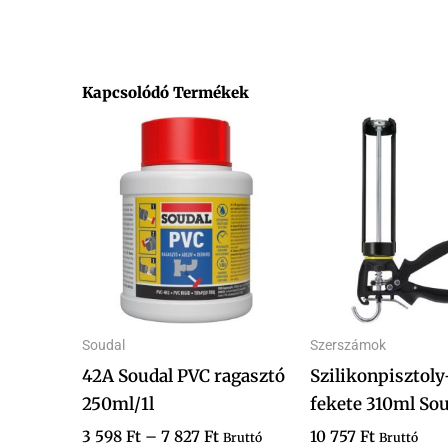
Kapcsolódó Termékek
Ártartomány:
Ennek
3
a
598 Ft
-
terméknek
7
több
827 Ft
variációja
van.
A
változatok
Soudal
Szerszámok
a
42A Soudal PVC ragasztó
Szilikonpisztoly
termékoldalon
250ml/1l
fekete 310ml So
választhatók
ki
3 598
Ft
–
7 827
Ft
10 757
Ft
Bruttó
Bruttó