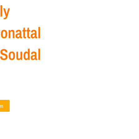
ly
onattal
 Soudal
em