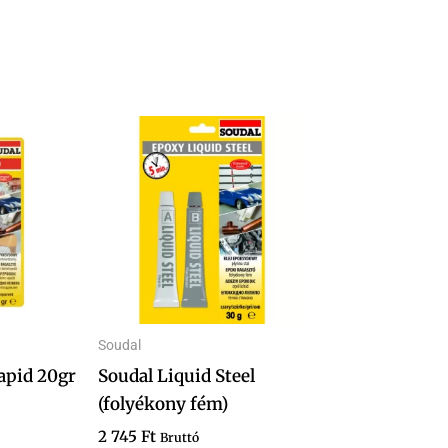
Soudal
apid 20gr
Soudal Liquid Steel
(folyékony fém)
2 745
Ft
Bruttó