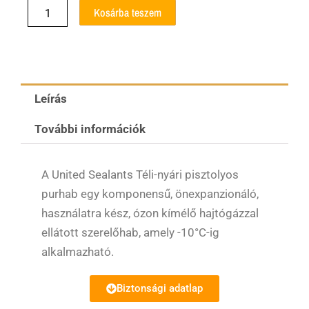
Téli-
Kosárba teszem
Nyári
Pisztolyhab
750ml
1K
United
Sealants
Leírás
mennyiség
További információk
A United Sealants Téli-nyári pisztolyos
purhab egy komponensű, önexpanzionáló,
használatra kész, ózon kímélő hajtógázzal
ellátott szerelőhab, amely -10°C-ig
alkalmazható.
Biztonsági adatlap