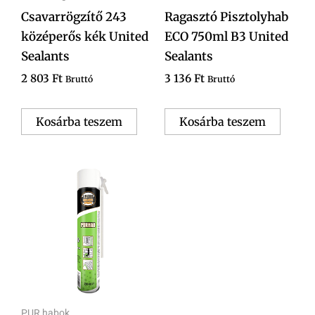
Csavarrögzítő 243
Ragasztó Pisztolyhab
középerős kék United
ECO 750ml B3 United
Sealants
Sealants
2 803
Ft
3 136
Ft
Bruttó
Bruttó
Kosárba teszem
Kosárba teszem
PUR habok