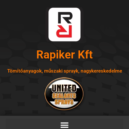
Skip
to
content
Rapiker Kft
Tömítőanyagok, műszaki sprayk, nagykereskedelme